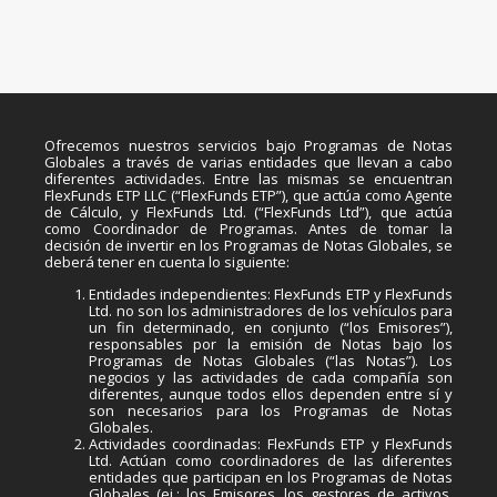
Ofrecemos nuestros servicios bajo Programas de Notas
Globales a través de varias entidades que llevan a cabo
diferentes actividades. Entre las mismas se encuentran
FlexFunds ETP LLC (“FlexFunds ETP”), que actúa como Agente
de Cálculo, y FlexFunds Ltd. (“FlexFunds Ltd”), que actúa
como Coordinador de Programas. Antes de tomar la
decisión de invertir en los Programas de Notas Globales, se
deberá tener en cuenta lo siguiente:
Entidades independientes: FlexFunds ETP y FlexFunds
Ltd. no son los administradores de los vehículos para
un fin determinado, en conjunto (“los Emisores”),
responsables por la emisión de Notas bajo los
Programas de Notas Globales (“las Notas”). Los
negocios y las actividades de cada compañía son
diferentes, aunque todos ellos dependen entre sí y
son necesarios para los Programas de Notas
Globales.
Actividades coordinadas: FlexFunds ETP y FlexFunds
Ltd. Actúan como coordinadores de las diferentes
entidades que participan en los Programas de Notas
Globales (ej.: los Emisores, los gestores de activos,