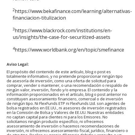
2
https://www.bekafinance.com/learning/alternativas-
financiacion-titulizacion
3
https://www.blackrock.com/institutions/en-
us/insights/the-case-for-securitized-assets
4
https://www.worldbank.org/en/topic/smefinance
Aviso Legal:
El propósito del contenido de este artículo, blog o post es
totalmente informativo, y no pretende proporcionar ningún tipo
de asesoría de inversión, como una oferta de solicitud para
comprar, vender o mantener, o una recomendación o respaldo de
ningún valor, inversión, fondo y/o empresa. El contenido y la
información proporcionados en el artículo, blog o post anterior no
constituyen asesoramiento financiero, comercial o de inversión
de ningún tipo. Ni FlexFunds ETP ni FlexFunds Ltd. son agentes de
bolsa registrados en EE.UU., ni asesores de inversión registrados
en la Comisión de Bolsa y Valores de EE.UU. Nuestras entidades
no captan capital para clientes ni para los Emisores. No
solicitamos ningún producto específico, ni ofrecemos
asesoramiento de inversión o hacemos recomendaciones de
inversión, ni ofrecemos asesoramiento fiscal, jurídico, financiero o
de otro tipo. Realice su propia diligencia debida y consulte a un