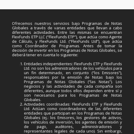
Ofrecemos nuestros servicios bajo Programas de Notas
Globales a través de varias entidades que llevan a cabo
diferentes actividades. Entre las mismas se encuentran
FlexFunds ETP LLC (“FlexFunds ETP”), que actúa como Agente
de Cálculo, y FlexFunds Ltd. (“FlexFunds Ltd”), que actúa
como Coordinador de Programas. Antes de tomar la
decisión de invertir en los Programas de Notas Globales, se
deberá tener en cuenta lo siguiente:
Entidades independientes: FlexFunds ETP y FlexFunds
Ltd. no son los administradores de los vehículos para
un fin determinado, en conjunto (“los Emisores”),
responsables por la emisión de Notas bajo los
Programas de Notas Globales (“las Notas”). Los
negocios y las actividades de cada compañía son
diferentes, aunque todos ellos dependen entre sí y
son necesarios para los Programas de Notas
Globales.
Actividades coordinadas: FlexFunds ETP y FlexFunds
Ltd. Actúan como coordinadores de las diferentes
entidades que participan en los Programas de Notas
Globales (ej.: los Emisores, los gestores de activos,
los vehículos de inversión, los agentes de emisión y
de pago, auditores, administradores y
representantes legales de cada uno). Sin embargo,