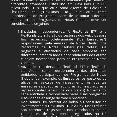
Notas Globais através de várias entidades que realizam
diferentes atividades. Estas incluem FlexFunds ETP LLC
(“FlexFunds ETP”), que atua como Agente de Cálculo, e
FlexFunds Ltd. (“FlexFunds Ltd”), que atua como
Coordenador de Programas. Antes de se tomar a decisão
de investir nos Programas de Notas Globais, deve ser
considerado o seguinte:
Entidades independentes: A FlexFunds ETP e a
FlexFunds Ltd. não são os gestores dos veículos para
fins especiais, coletivamente (“os Emissores”),
responsáveis pela emissão de Notas dentro dos
Programas de Notas Globais (“as Notas”). Os
negócios e atividades de cada empresa são
diferentes, embora todos dependam uns dos outros
e sejam necessários para os Programas de Notas
Globais.
Atividades coordenadas: FlexFunds ETP e FlexFunds
Ltd. Atuam como coordenadores das diferentes
entidades participantes nos Programas de Notas
Globais (por exemplo, os Emissores, os gestores de
ativos, os veículos de investimento, os agentes
emissores e pagadores, auditores, administradores e
representantes legais uns dos outros). No entanto,
cada entidade é responsável pelas suas obrigações
e atividades ao longo de todo o processo.
Não somos um corretor de bolsa ou consultor de
investimentos. A FlexFunds ETP e a FlexFunds Ltd. não
são corretores registrados nos Estados Unidos ou
consultores de investimento registrados na US