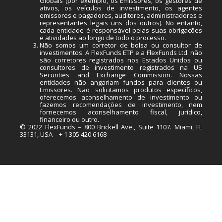
Globais (por exemplo, os Emissores, os gestores de
ativos, os veículos de investimento, os agentes
emissores e pagadores, auditores, administradores e
representantes legais uns dos outros). No entanto,
cada entidade é responsável pelas suas obrigações
e atividades ao longo de todo o processo.
Não somos um corretor de bolsa ou consultor de
investimentos. A FlexFunds ETP e a FlexFunds Ltd. não
são corretores registrados nos Estados Unidos ou
consultores de investimento registrados na US
Securities and Exchange Commission. Nossas
entidades não angariam fundos para clientes ou
Emissores. Não solicitamos produtos específicos,
oferecemos aconselhamento de investimento ou
fazemos recomendações de investimento, nem
fornecemos aconselhamento fiscal, jurídico,
financeiro ou outro.
© 2022 FlexFunds – 800 Brickell Ave., Suite 1107. Miami, FL
33131, USA – + 1 305 420 6168