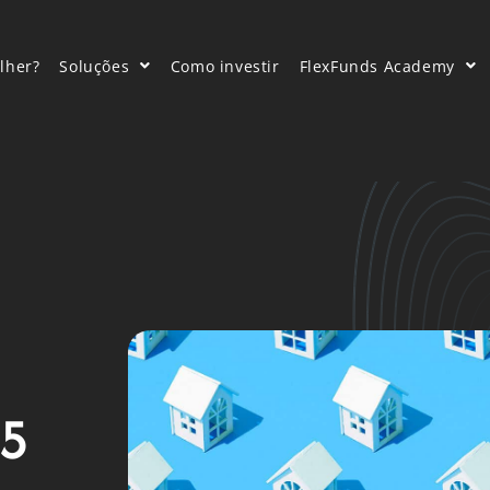
lher?
Soluções
Como investir
FlexFunds Academy
25