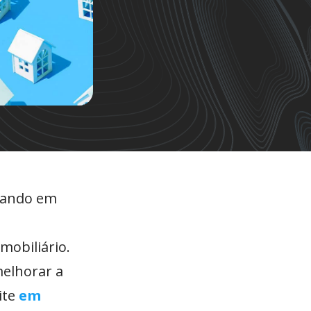
evando em
mobiliário.
melhorar a
ite
em