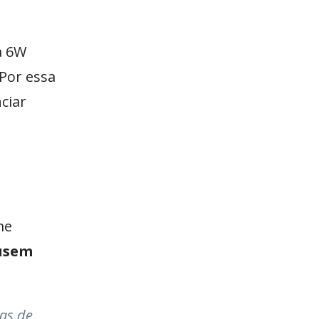
a 6W
 Por essa
ciar
me
ausem
as de