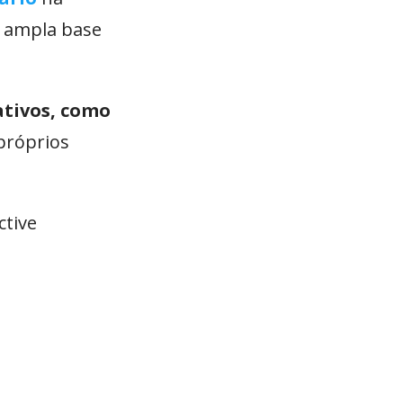
a ampla base
ativos, como
próprios
ctive