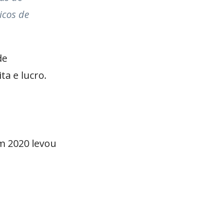
icos de
de
a e lucro.
m 2020 levou