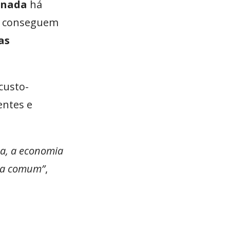
gnada
há
ão conseguem
as
custo-
entes e
ma, a economia
asa comum”
,