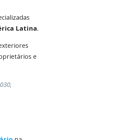
cializadas
érica Latina
.
exteriores
prietários e
2030,
ário
na