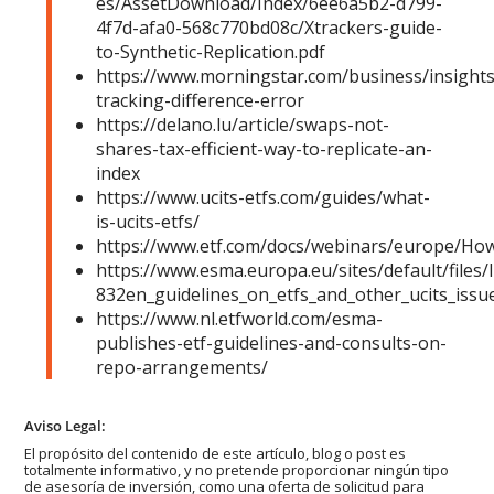
es/AssetDownload/Index/6ee6a5b2-d799-
4f7d-afa0-568c770bd08c/Xtrackers-guide-
to-Synthetic-Replication.pdf
https://www.morningstar.com/business/insights
tracking-difference-error
https://delano.lu/article/swaps-not-
shares-tax-efficient-way-to-replicate-an-
index
https://www.ucits-etfs.com/guides/what-
is-ucits-etfs/
https://www.etf.com/docs/webinars/europe/How
https://www.esma.europa.eu/sites/default/files/
832en_guidelines_on_etfs_and_other_ucits_issu
https://www.nl.etfworld.com/esma-
publishes-etf-guidelines-and-consults-on-
repo-arrangements/
Aviso Legal:
El propósito del contenido de este artículo, blog o post es
totalmente informativo, y no pretende proporcionar ningún tipo
de asesoría de inversión, como una oferta de solicitud para