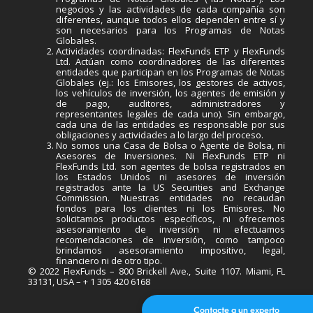
negocios y las actividades de cada compañía son
diferentes, aunque todos ellos dependen entre sí y
son necesarios para los Programas de Notas
Globales.
Actividades coordinadas: FlexFunds ETP y FlexFunds
Ltd. Actúan como coordinadores de las diferentes
entidades que participan en los Programas de Notas
Globales (ej.: los Emisores, los gestores de activos,
los vehículos de inversión, los agentes de emisión y
de pago, auditores, administradores y
representantes legales de cada uno). Sin embargo,
cada una de las entidades es responsable por sus
obligaciones y actividades a lo largo del proceso.
No somos una Casa de Bolsa o Agente de Bolsa, ni
Asesores de Inversiones. Ni FlexFunds ETP ni
FlexFunds Ltd. son agentes de bolsa registrados en
los Estados Unidos ni asesores de inversión
registrados ante la US Securities and Exchange
Commission. Nuestras entidades no recaudan
fondos para los clientes ni los Emisores. No
solicitamos productos específicos, ni ofrecemos
asesoramiento de inversión ni efectuamos
recomendaciones de inversión, como tampoco
brindamos asesoramiento impositivo, legal,
financiero ni de otro tipo.
© 2022 FlexFunds – 800 Brickell Ave., Suite 1107. Miami, FL
33131, USA – + 1 305 420 6168
Contacte a un experto