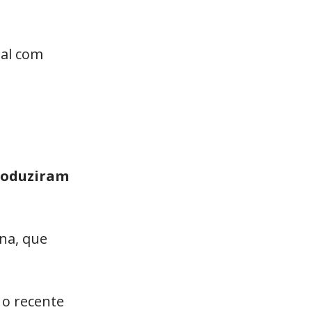
bal com
roduziram
na, que
 o recente