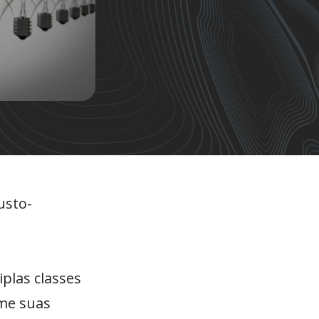
usto-
plas classes
rme suas