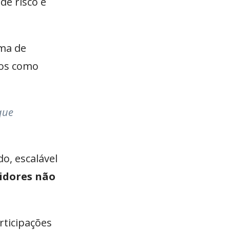
de risco e
ama de
dos como
que
o, escalável
tidores não
rticipações