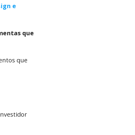
sign e
amentas que
mentos que
investidor
m