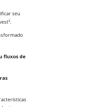
ficar seu
est².
ansformado
u fluxos de
ras
acterísticas