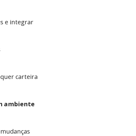
s e integrar
s
quer carteira
um ambiente
de mudanças