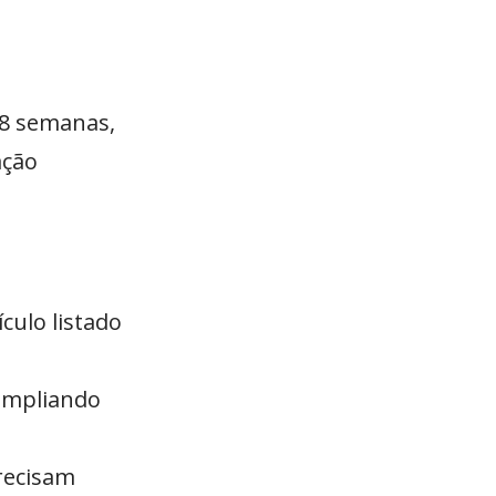
 8 semanas,
ação
culo listado
 ampliando
recisam