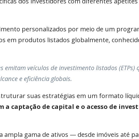
íficas dos investidores com diferentes apetites 
estimento personalizados por meio de um progr
ivos em produtos listados globalmente, conheci
es emitam veículos de investimento listados (ETPs) 
cance e eficiência globais.
ruturar suas estratégias em um formato líquid
m a captação de capital e o acesso de inves
a ampla gama de ativos — desde imóveis até pa