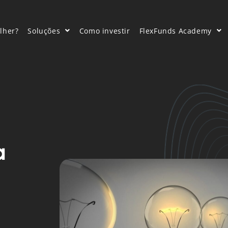
lher?
Soluções
Como investir
FlexFunds Academy
a