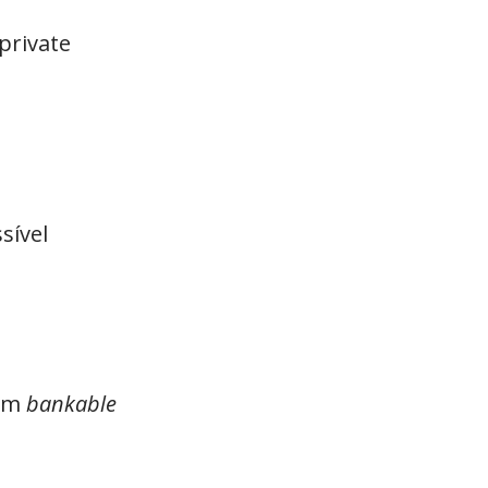
private
sível
 em
bankable