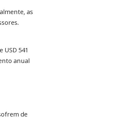
malmente, as
ssores.
de USD 541
mento anual
 sofrem de