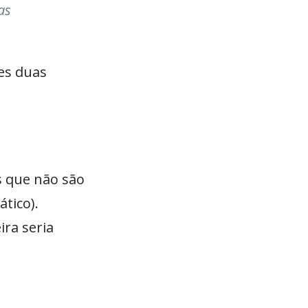
as
tes duas
os que não são
ático).
ra seria