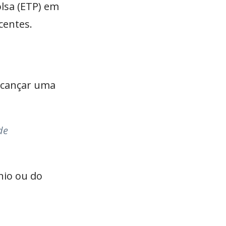
lsa (ETP) em
centes.
alcançar uma
de
nio ou do