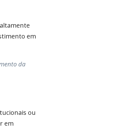
 altamente
estimento em
damento da
itucionais ou
ar em